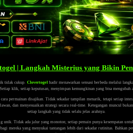
togel | Langkah Misterius yang Bikin Pe
sik tidak cukup.
Clovertogel
hadir menawarkan sensasi berbeda melalui langk
 Setiap klik, setiap keputusan, menyimpan kemungkinan yang bisa mengubah a
cara permainan disajikan. Tidak sekadar tampilan menarik, tetapi setiap inte
wan, dan menyesuaikan strategi secara real-time. Ketegangan muncul bukan ha
setiap langkah yang tidak selalu jelas arahnya.
yang unik. Tidak ada jalur yang monoton; setiap pemain punya kesempatan un
t bagi mereka yang menyukai tantangan lebih dari sekadar rutinitas. Bahka