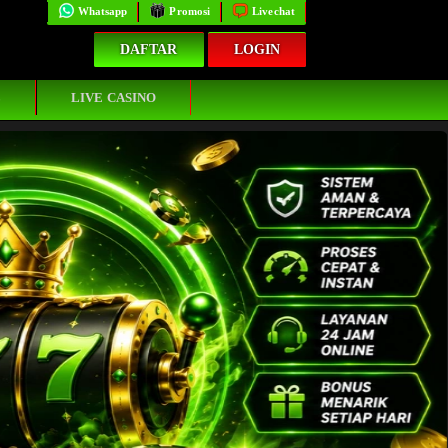
Whatsapp
Promosi
Livechat
DAFTAR
LOGIN
L
LIVE CASINO