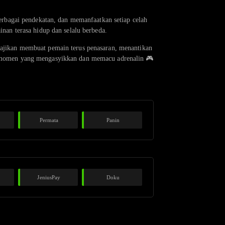
erbagai pendekatan, dan memanfaatkan setiap celah
inan terasa hidup dan selalu berbeda.
sajikan membuat pemain terus penasaran, menantikan
di momen yang mengasyikkan dan memacu adrenalin 🎮
Permata
Panin
JeniusPay
Doku