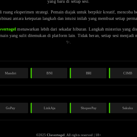
yang baru di setiap sesi.
 ruang eksperimen strategi. Pemain diajak untuk berpikir kreatif, mencoba b
inasi antara ketepatan langkah dan intuisi inilah yang membuat setiap perma
overtogel
menawarkan lebih dari sekadar hiburan. Langkah misterius yang di
ain yang sulit ditemukan di platform lain. Tidak heran, setiap sesi menja
✨.
Mandiri
BNI
BRI
CIMB
GoPay
LinkAja
ShopeePay
Sakuku
©2025
Clovertogel
. All rights reserved | 18+