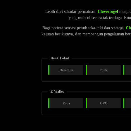
Lebih dari sekadar permainan,
Clovertogel
menjadi
yang muncul secara tak terduga. Komb
Bagi pecinta sensasi penuh teka-teki dan strategi,
Cl
kejutan berikutnya, dan membangun pengalaman berm
Bank Lokal
Danamon
BCA
E-Wallet
Dana
OVO